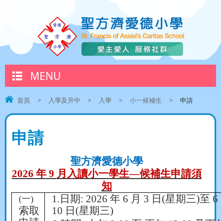
MENU
首頁
>
入學及升中
>
入學
>
小一候補生
>
申請
申請
聖方濟愛德小學
2026
年
9
月入讀小一學生
—
候補生申請須
知
1.
日期
:
2026
年
6
月
3
日
(
星期三
)
至
6
(
一
)
索取
10
日
(
星期三
)