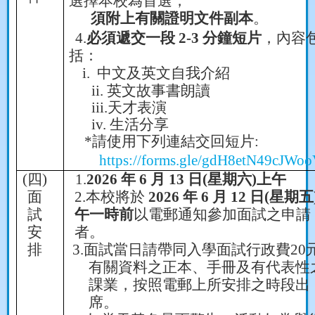
選擇本校為首選，
須附上有關證明文件副本
。
4.
必須遞交一段
2-3
分鐘短片
，內容
括：
i.
中文及英文自我介紹
ii.
英文故事書朗讀
iii.
天才表演
iv.
生活分享
*
請使用下列連結交回短片
:
https://forms.gle/gdH8etN49cJWo
(
四
)
1.
2026
年
6
月
13
日
(
星期六
)
上午
面
2.
本校將於
2026
年
6
月
12
日
(
星期五
試
午一時前
以電郵通
知參加面試之申請
安
者
。
排
3.
面試當日請帶同入學面試行政費
20
有關資料之正本、手冊及有代表性
課業，按照電郵上所安排之時段出
席。