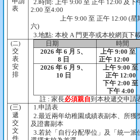
申請
2.
時間
:
上午
9:00
至 正午
12:00
及下
表
2:00
至
4:00
上午
9:00
至 正午
12:00 (
星
六
)
3.
地點
:
本校
A
門更亭或本校網頁下
(
二
)
日期
時間
交
2026
年
6
月
5
、
上午
9:00
至
表
8
日
正午
12:00
安
2026
年
6
月
9
、
上午
9:00
至
排
10
日
正午
12:00
下午
2:00
至
下午
4:00
註
:
家長
必須親自
到本校遞交申請
(
三
)
1.
申請表
遞
2.
最近兩年幼稚園成績表副本、所獲
交
及證書副本
文
3.
若於「自行分配學位」及「統一派
件