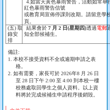
4.
如
當天黃色暴雨警告，活動如常舉
紅色暴雨警告信號
或教育局宣佈停課則改期。請留意學
頁。
(
五
)
取
結果會於
7
月
2
日
(
星期四
)
透過
電郵
錄安
知全部候補生。
排
備註
:
1.
本校不接受資料不全或逾期申請之表
格。
2.
如有需要，家長可於
2026
年
8
月
26
日
至
28
日下午
2:00
至
4:00
到本校一樓
校務處取回學生之個人資料。以上資
料將於完成候補生申請程序後銷毀。