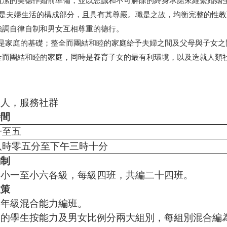
貞潔的美德作婚前準備，並以忠誠和不可解除的終身承諾來維繫婚姻
 性愛是夫婦生活的構成部分，且具有其尊嚴。職是之故，均衡完整的性
強調自律自制和男女互相尊重的德行。
 婚姻是家庭的基礎；整全而團結和睦的家庭給予夫婦之間及父母與子女
全而團結和睦的家庭，同時是養育子女的最有利環境，以及造就人類
愛人，服務社群
時間
一至五
八時零五分至下午三時十分
編制
由小一至小六各級，每級四班，共編二十四班。
政策
四年級混合能力編班。
級的學生按能力及男女比例分兩大組別，每組別混合編