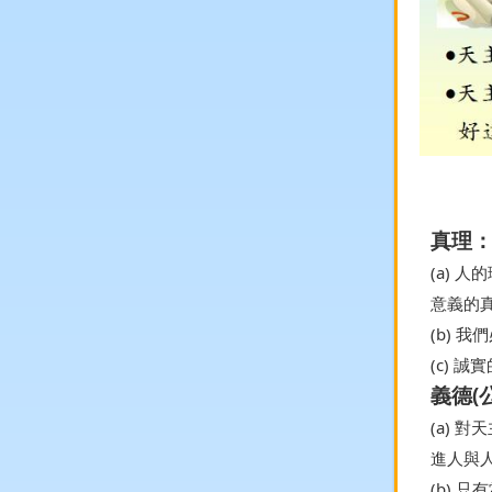
真理
(a)
意義的
(b) 
(c)
義德(
(a)
進人與
(b)