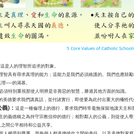
5 Core Values of Catholic School
：
這是人的理智所追求的對象。
 人的理智具有尋求真理的能力；這能力是我們必須維護的。我們也應鼓
真理──的渴慕。
我們必須特別重視那使人明辨是非善惡的智慧，勝過其他方面的知識。
 誠實的美德要求我們講真話，並付諸實行，即使要為此付出重大的犧牲
公義)：
這是一種倫理上的德行，要求我們時常毫無保留地讓天主和
 對天主的義德稱之為持守宗教信仰的德行；相對鄰人的公義，則促使人
人之間公平相待和公益共享。
 只有當人權受到尊重，而每個人都承擔彼此之間的責任，以及承擔對家