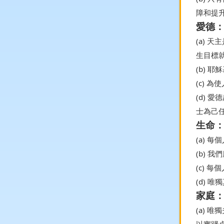
障和提
愛德
(a)
生目標
(b) 
(c)
(d)
士為己
生命
(a)
(b)
(c) 
(d) 
家庭
(a)