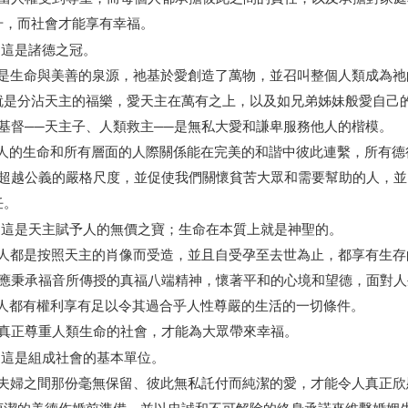
升，而社會才能享有幸福。
：
這是諸德之冠。
 天主是生命與美善的泉源，祂基於愛創造了萬物，並召叫整個人類成為
就是分沾天主的福樂，愛天主在萬有之上，以及如兄弟姊妹般愛自己
耶穌基督──天主子、人類救主──是無私大愛和謙卑服務他人的楷模。
 為使人的生命和所有層面的人際關係能在完美的和諧中彼此連繫，所有
 愛德超越公義的嚴格尺度，並促使我們關懷貧苦大眾和需要幫助的人，
任。
：
這是天主賦予人的無價之寶；生命在本質上就是神聖的。
 每個人都是按照天主的肖像而受造，並且自受孕至去世為止，都享有生
 我們應秉承福音所傳授的真福八端精神，懷著平和的心境和望德，面對
每個人都有權利享有足以令其過合乎人性尊嚴的生活的一切條件。
唯獨真正尊重人類生命的社會，才能為大眾帶來幸福。
：
這是組成社會的基本單位。
 唯獨夫婦之間那份毫無保留、彼此無私託付而純潔的愛，才能令人真正