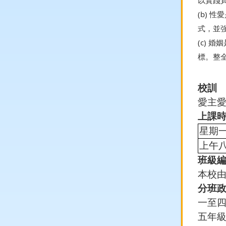
以實踐
(b)
式，並
(c)
標。整
校訓
愛主
上課
星期
上午
班級
本校
分班
一至
五年