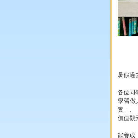
暑假過
各位同
學習做
實」、
價值觀
能養成