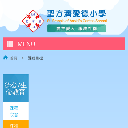
MENU
首頁
>
課程目標
德公/生
命教育
課程
宗旨
課程