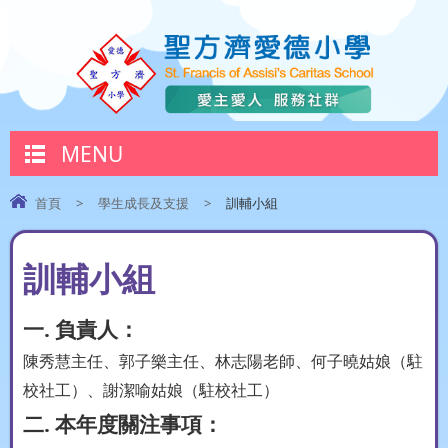
MENU
首頁
>
學生成長及支援
>
訓輔小組
訓輔小組
一. 負責人：
陳秀慧主任、郭子樂主任、林志陽老師、何子曉姑娘（駐
謝潔喻姑娘（駐校社工）
校社工）、
二. 本年度關注事項：