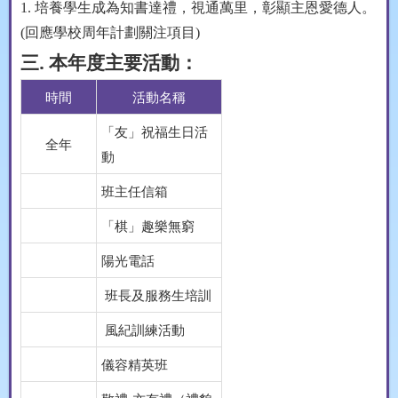
1.
培養學生成為知書達禮，視通萬里，彰顯主恩愛德人。
(回應學校周年計劃關注項目)
三. 本年度主要活動：
時間
活動名稱
「友」祝福生日活
全年
動
班主任信箱
「棋」趣樂無窮
陽光電話
班長及服務生培訓
風紀訓練活動
儀容精英班