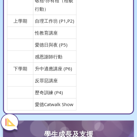
敬禮-亦有禮（禮貌
行動）
上學期
自理工作坊 (P1,P2)
性教育講座
愛德日與夜 (P5)
感恩謝師行動
下學期
升中適應講座 (P6)
反罪惡講座
歷奇訓練 (P4)
愛德Catwalk Show
學生成長及支援