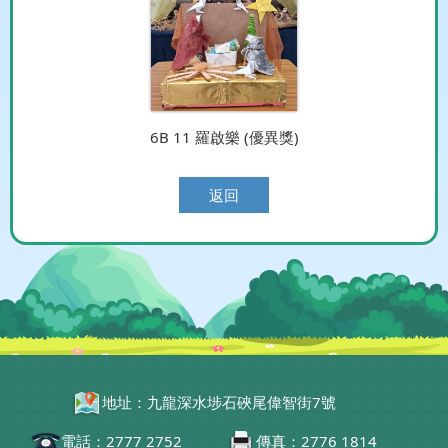
6B 11 羅啟樂 (優異獎)
返回
地址：九龍深水埗石硤尾偉智街7號
電話：2777 2752
傳真：2776 1814