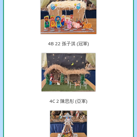
4B 22 孫子淇 (冠軍)
4C 2 陳思彤 (亞軍)