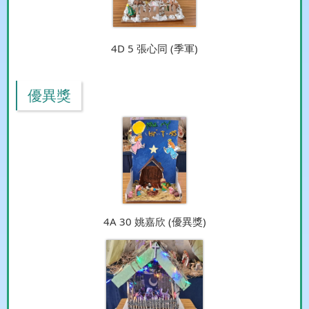
4D 5 張心同 (季軍)
優異獎
4A 30 姚嘉欣 (優異獎)