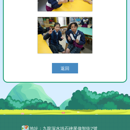
返回
地址：九龍深水埗石硤尾偉智街7號