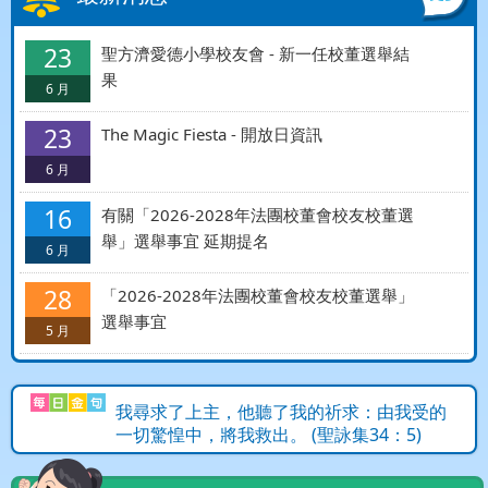
23
聖方濟愛德小學校友會 - 新一任校董選舉結
果
6 月
23
The Magic Fiesta - 開放日資訊
6 月
16
有關「2026-2028年法團校董會校友校董選
舉」選舉事宜 延期提名
6 月
28
「2026-2028年法團校董會校友校董選舉」
選舉事宜
5 月
我尋求了上主，他聽了我的祈求：由我受的
一切驚惶中，將我救出。 (聖詠集34：5)