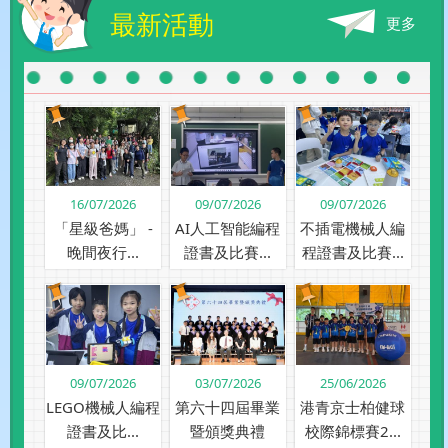
最新活動
更多
16/07/2026
09/07/2026
09/07/2026
「星級爸媽」 -
AI人工智能編程
不插電機械人編
晚間夜行...
證書及比賽...
程證書及比賽...
09/07/2026
03/07/2026
25/06/2026
LEGO機械人編程
第六十四屆畢業
港青京士柏健球
證書及比...
暨頒獎典禮
校際錦標賽2...